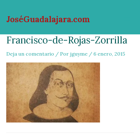
Ir
al
JoséGuadalajara.com
contenido
Mai
Francisco-de-Rojas-Zorrilla
Men
Deja un comentario
/ Por
jguyme
/
6 enero, 2015