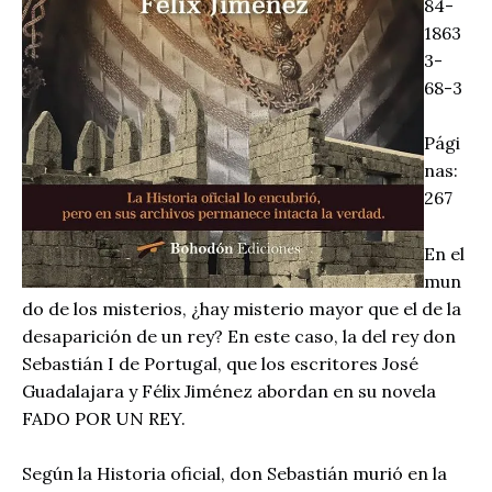
84-
1863
3-
68-3
Pági
nas:
267
En el
mun
do de los misterios, ¿hay misterio mayor que el de la
desaparición de un rey? En este caso, la del rey don
Sebastián I de Portugal, que los escritores José
Guadalajara y Félix Jiménez abordan en su novela
FADO POR UN REY.
Según la Historia oficial, don Sebastián murió en la