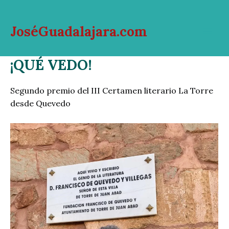
Ir
al
JoséGuadalajara.com
contenido
Mai
¡QUÉ VEDO!
Men
Segundo premio del III Certamen literario La Torre
desde Quevedo