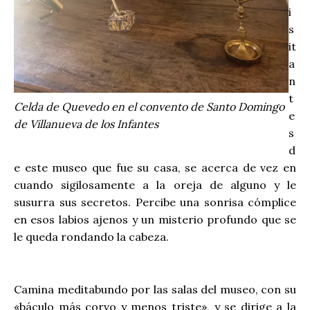
i
s
it
a
n
t
Celda de Quevedo en el convento de Santo Domingo
e
de Villanueva de los Infantes
s
d
e este museo que fue su casa, se acerca de vez en
cuando sigilosamente a la oreja de alguno y le
susurra sus secretos. Percibe una sonrisa cómplice
en esos labios ajenos y un misterio profundo que se
le queda rondando la cabeza.
Camina meditabundo por las salas del museo, con su
«báculo más corvo y menos triste», y se dirige a la