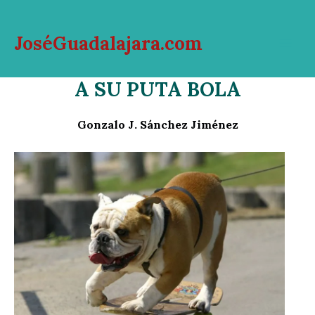
Ir
al
JoséGuadalajara.com
contenido
Mai
A SU PUTA BOLA
Men
Gonzalo J. Sánchez Jiménez