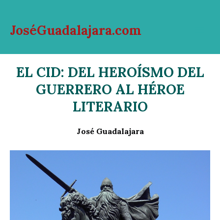
Ir
al
JoséGuadalajara.com
contenido
Mai
Men
EL CID: DEL HEROÍSMO DEL
GUERRERO AL HÉROE
LITERARIO
José Guadalajara