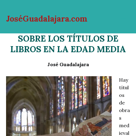
Ir
al
JoséGuadalajara.com
contenido
Mai
SOBRE LOS TÍTULOS DE
Men
LIBROS EN LA EDAD MEDIA
José Guadalajara
Hay
títul
os
de
obra
s
med
ieval