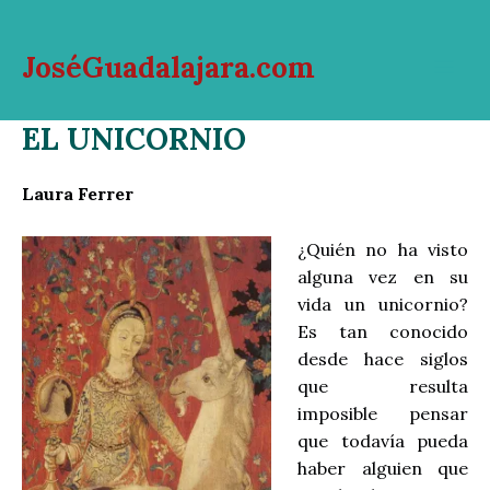
Ir
al
JoséGuadalajara.com
contenido
Mai
EL UNICORNIO
Men
Laura Ferrer
¿Quién no ha visto
alguna vez en su
vida un unicornio?
Es tan conocido
desde hace siglos
que resulta
imposible pensar
que todavía pueda
haber alguien que