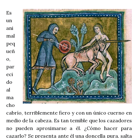
Es
un
ani
mal
peq
ueñ
o,
par
eci
do
al
ma
cho
cabrío, terriblemente fiero y con un único cuerno en
medio de la cabeza. Es tan temible que los cazadores
no pueden aproximarse a él. ¿Cómo hacer para
cazarlo? Se presenta ante él una doncella pura, salta