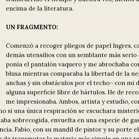
encima de la literatura.
UN FRAGMENTO:
Comenzó a recoger pliegos de papel Ingres, car
demás utensilios con un semblante más serio d
ponía el pantalón vaquero y me abrochaba con
blusa mientras comparaba la libertad de la n
anchas y sin obstáculos por el techo– con mi 
alguna superficie libre de bártulos. He de rec
me impresionaba. Ambos, artista y estudio, co
mo si una única respiración se escuchara misteri
daba sobrecogida, envuelta en una especie de g
ncia. Fabio, con su mandil de pintor y su porte 
z de transmutar la materia más simple en una re