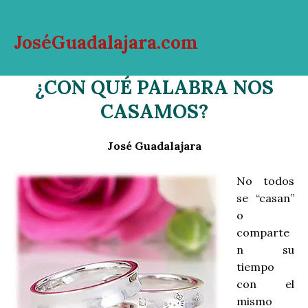
Ir
al
JoséGuadalajara.com
contenido
Mai
¿CON QUÉ PALABRA NOS
Men
CASAMOS?
José Guadalajara
No todos
se “casan”
o
comparte
n su
tiempo
con el
mismo