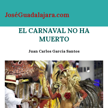
Ir
al
JoséGuadalajara.com
contenido
Mai
EL CARNAVAL NO HA
Men
MUERTO
Juan Carlos García Santos