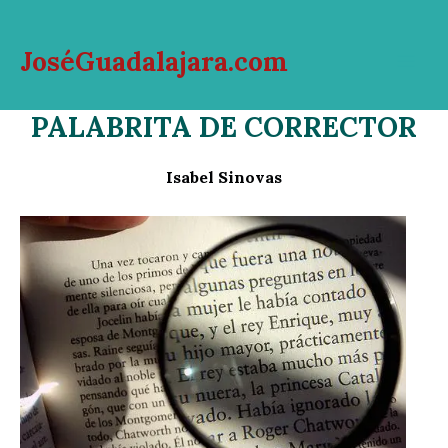
Ir
al
JoséGuadalajara.com
contenido
Mai
PALABRITA DE CORRECTOR
Men
Isabel Sinovas