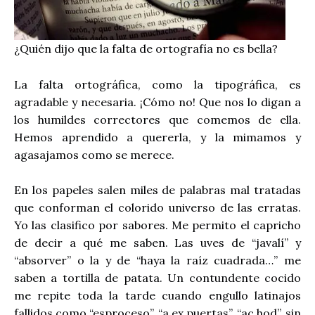
¿Quién dijo que la falta de ortografía no es bella?
La falta ortográfica, como la tipográfica, es
agradable y necesaria. ¡Cómo no! Que nos lo digan a
los humildes correctores que comemos de ella.
Hemos aprendido a quererla, y la mimamos y
agasajamos como se merece.
En los papeles salen miles de palabras mal tratadas
que conforman el colorido universo de las erratas.
Yo las clasifico por sabores. Me permito el capricho
de decir a qué me saben. Las uves de “javalí” y
“absorver” o la y de “haya la raíz cuadrada…” me
saben a tortilla de patata. Un contundente cocido
me repite toda la tarde cuando engullo latinajos
fallidos como “esproceso”, “a ex puertas”, “ac hod”, sin