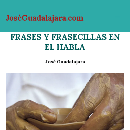
Ir
al
JoséGuadalajara.com
contenido
Mai
FRASES Y FRASECILLAS EN
Men
EL HABLA
José Guadalajara