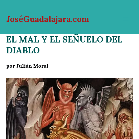
Ir
al
JoséGuadalajara.com
contenido
Mai
EL MAL Y EL SEÑUELO DEL
Men
DIABLO
por Julián Moral