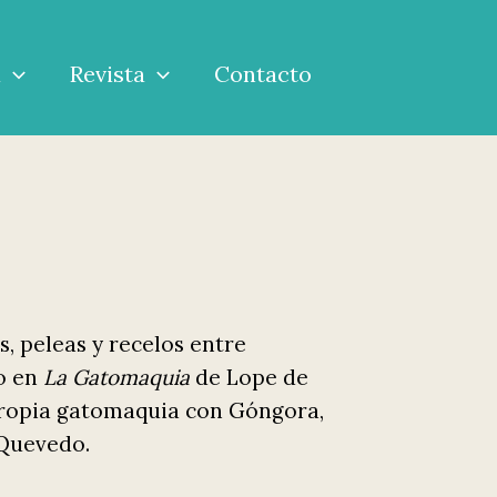
a
Revista
Contacto
s, peleas y recelos entre
o en
La Gatomaquia
de Lope de
 propia gatomaquia con Góngora,
 Quevedo.