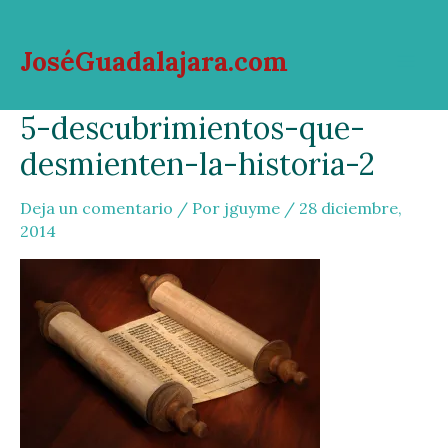
Ir
al
JoséGuadalajara.com
contenido
Mai
5-descubrimientos-que-
Men
desmienten-la-historia-2
Deja un comentario
/ Por
jguyme
/
28 diciembre,
2014