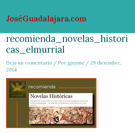
Ir
al
JoséGuadalajara.com
contenido
Mai
recomienda_novelas_histori
Men
cas_elmurrial
Deja un comentario
/ Por
jguyme
/
29 diciembre,
2014