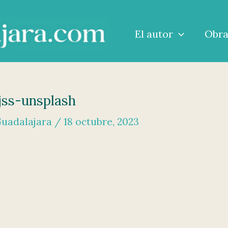
El autor
Obr
jss-unsplash
Guadalajara
/
18 octubre, 2023