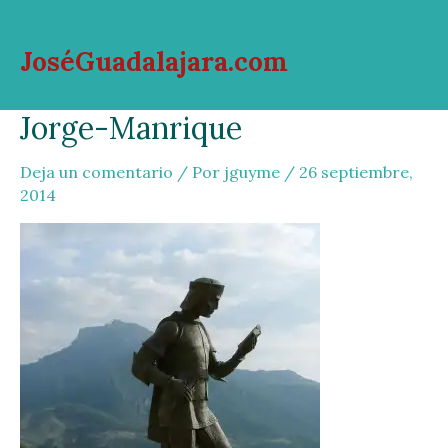
Ir
al
JoséGuadalajara.com
contenido
Mai
Jorge-Manrique
Men
Deja un comentario
/ Por
jguyme
/
26 septiembre,
2014