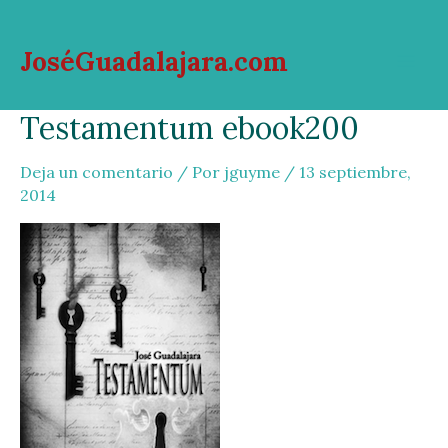
Ir
al
JoséGuadalajara.com
contenido
Mai
Testamentum ebook200
Men
Deja un comentario
/ Por
jguyme
/
13 septiembre,
2014