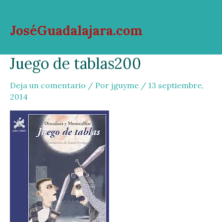
Ir
al
JoséGuadalajara.com
contenido
Mai
Juego de tablas200
Men
Deja un comentario
/ Por
jguyme
/
13 septiembre,
2014