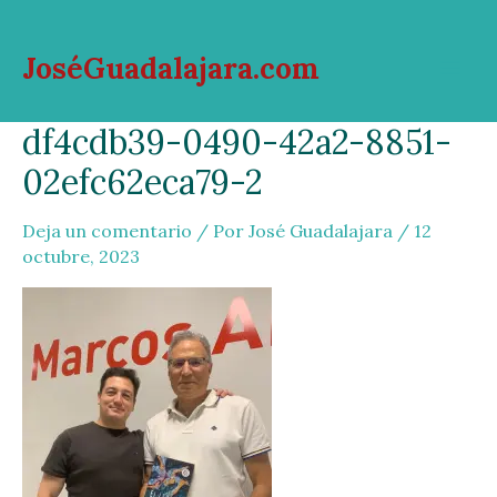
Ir
al
JoséGuadalajara.com
contenido
Mai
df4cdb39-0490-42a2-8851-
Men
02efc62eca79-2
Deja un comentario
/ Por
José Guadalajara
/
12
octubre, 2023