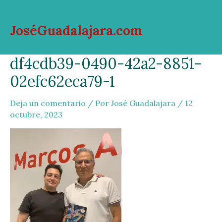
Ir
al
JoséGuadalajara.com
contenido
Mai
df4cdb39-0490-42a2-8851-
Men
02efc62eca79-1
Deja un comentario
/ Por
José Guadalajara
/
12
octubre, 2023