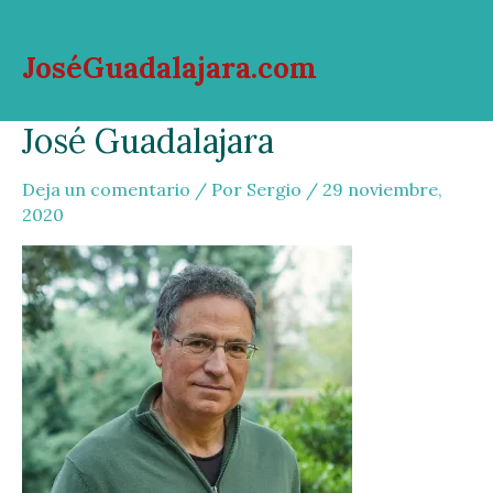
Ir
al
JoséGuadalajara.com
contenido
Mai
José Guadalajara
Men
Deja un comentario
/ Por
Sergio
/
29 noviembre,
2020