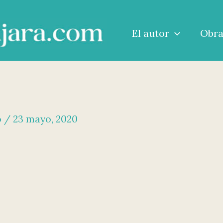
El autor
Obr
o
/
23 mayo, 2020