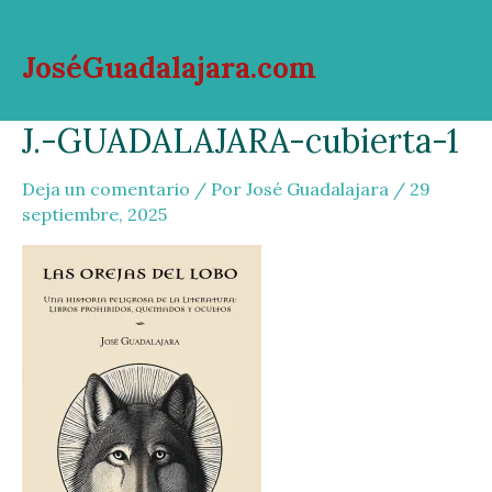
Ir
al
JoséGuadalajara.com
contenido
Mai
J.-GUADALAJARA-cubierta-1
Men
Deja un comentario
/ Por
José Guadalajara
/
29
septiembre, 2025