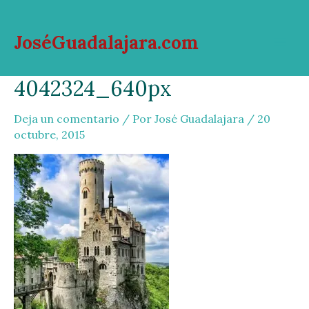
Ir
al
JoséGuadalajara.com
contenido
Mai
4042324_640px
Men
Deja un comentario
/ Por
José Guadalajara
/
20
octubre, 2015