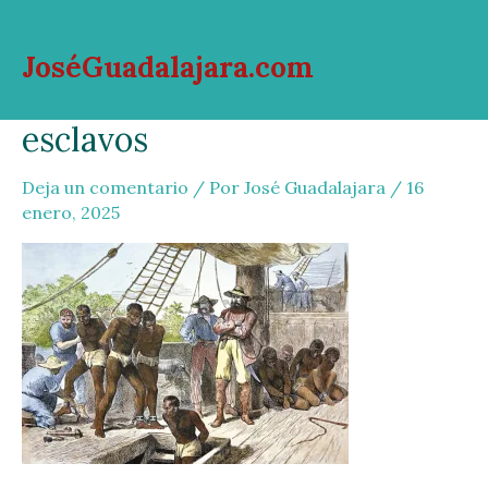
Ir
al
JoséGuadalajara.com
contenido
Mai
esclavos
Men
Deja un comentario
/ Por
José Guadalajara
/
16
enero, 2025