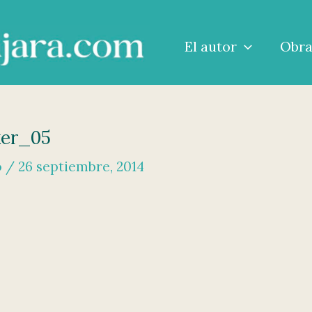
El autor
Obr
ker_05
o
/
26 septiembre, 2014