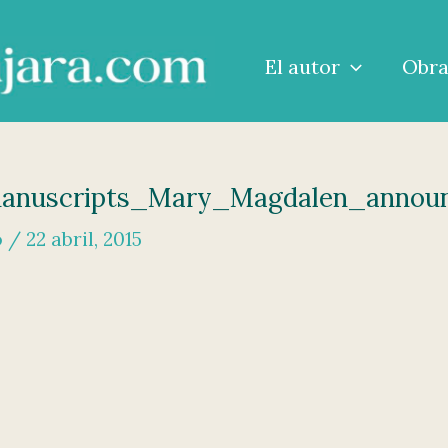
El autor
Obr
anuscripts_Mary_Magdalen_announ
o
/
22 abril, 2015