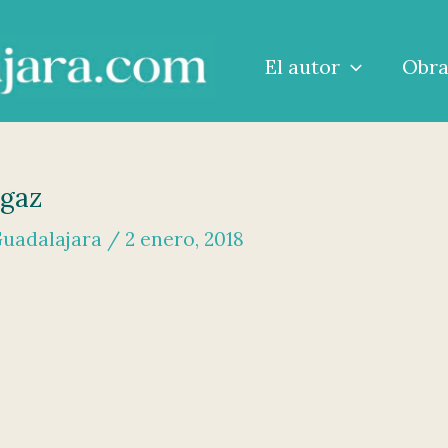
El autor
Obr
ugaz
Guadalajara
/
2 enero, 2018