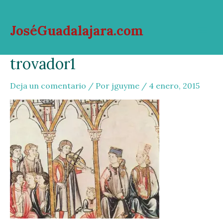
Ir
al
JoséGuadalajara.com
contenido
Mai
trovador1
Men
Deja un comentario
/ Por
jguyme
/
4 enero, 2015