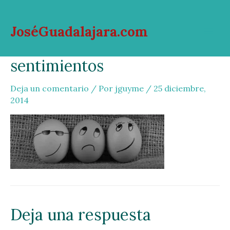
Ir
al
JoséGuadalajara.com
contenido
Mai
sentimientos
Men
Deja un comentario
/ Por
jguyme
/
25 diciembre,
2014
Deja una respuesta