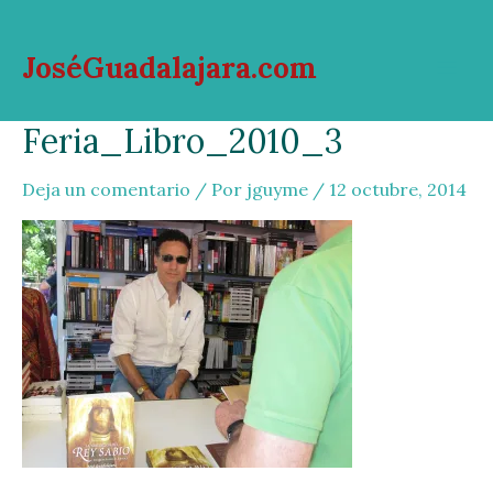
Ir
al
JoséGuadalajara.com
contenido
Mai
Feria_Libro_2010_3
Men
Deja un comentario
/ Por
jguyme
/
12 octubre, 2014