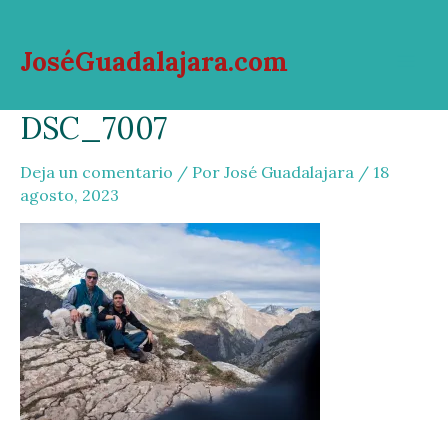
Ir
al
JoséGuadalajara.com
contenido
Mai
DSC_7007
Men
Deja un comentario
/ Por
José Guadalajara
/
18
agosto, 2023