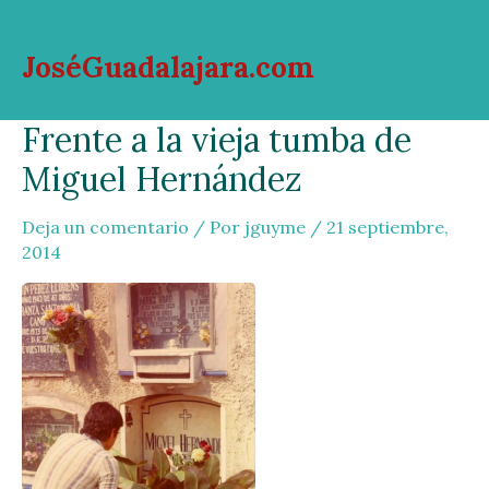
Ir
al
JoséGuadalajara.com
contenido
Mai
Frente a la vieja tumba de
Men
Miguel Hernández
Deja un comentario
/ Por
jguyme
/
21 septiembre,
2014