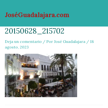
Ir
al
JoséGuadalajara.com
contenido
Mai
20150628_215702
Men
Deja un comentario
/ Por
José Guadalajara
/
18
agosto, 2023