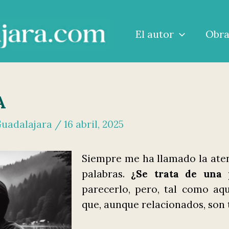
El autor
Obr
A
Guadalajara
/
16 abril, 2025
Siempre me ha llamado la aten
palabras.
¿Se trata de una 
parecerlo, pero, tal como aq
que, aunque relacionados, son