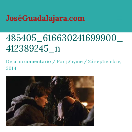
Ir
al
JoséGuadalajara.com
contenido
Mai
485405_616630241699900_
Men
412389245_n
Deja un comentario
/ Por
jguyme
/
25 septiembre,
2014