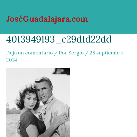
Ir
al
JoséGuadalajara.com
contenido
Mai
4013949193_c29d1d22dd
Men
Deja un comentario
/ Por
Sergio
/
28 septiembre,
2014