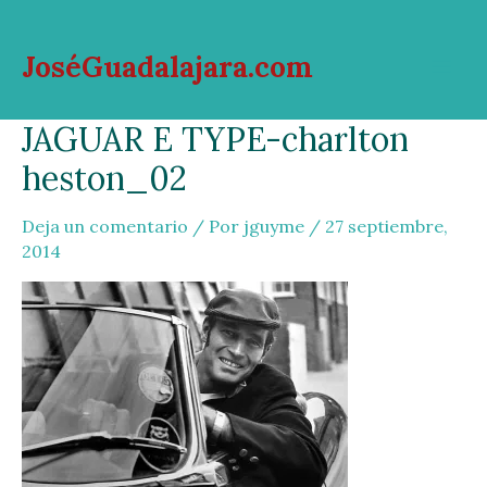
Ir
al
JoséGuadalajara.com
contenido
Mai
JAGUAR E TYPE-charlton
Men
heston_02
Deja un comentario
/ Por
jguyme
/
27 septiembre,
2014