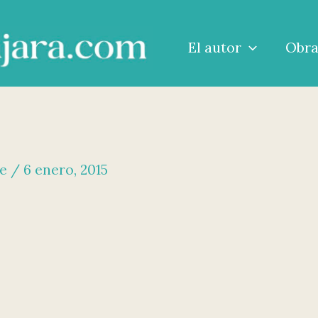
El autor
Obr
me
/
6 enero, 2015