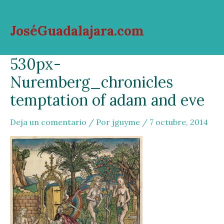
Ir
al
JoséGuadalajara.com
contenido
Mai
530px-
Men
Nuremberg_chronicles
temptation of adam and eve
Deja un comentario
/ Por
jguyme
/
7 octubre, 2014