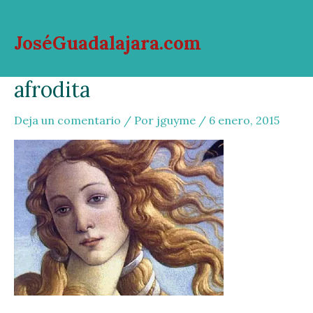
Ir
al
JoséGuadalajara.com
contenido
Mai
afrodita
Men
Deja un comentario
/ Por
jguyme
/
6 enero, 2015