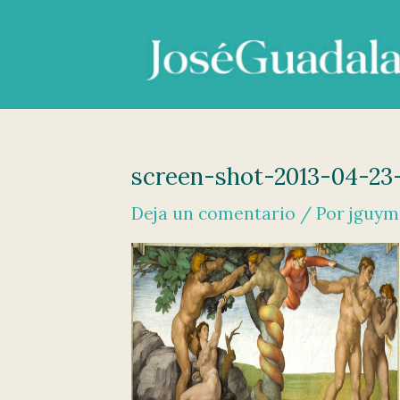
Ir
al
contenido
screen-shot-2013-04-23
Deja un comentario
/ Por
jguy