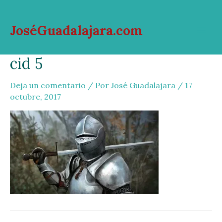
Ir
al
JoséGuadalajara.com
contenido
Mai
cid 5
Men
Deja un comentario
/ Por
José Guadalajara
/
17
octubre, 2017