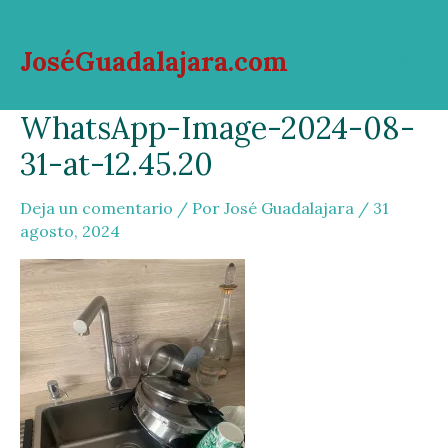
Ir
al
JoséGuadalajara.com
contenido
Mai
WhatsApp-Image-2024-08-
Men
31-at-12.45.20
Deja un comentario
/ Por
José Guadalajara
/
31
agosto, 2024